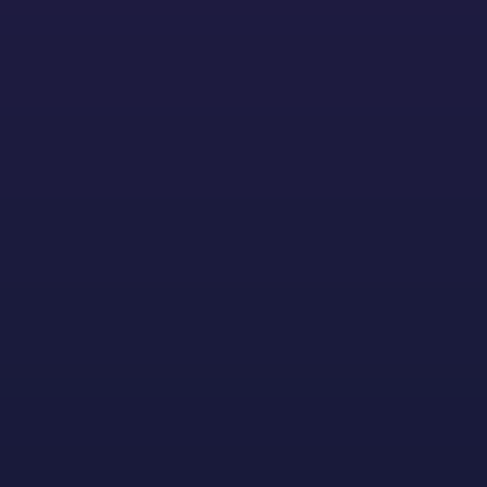
生物科技
利用生物系统开发新技术和产品